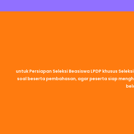
untuk Persiapan Seleksi Beasiswa LPDP khusus Seleks
soal beserta pembahasan, agar peserta siap menghad
bel