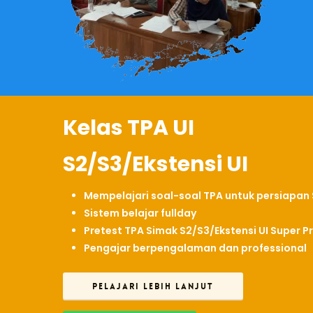
Kelas TPA UI
S2/S3/Ekstensi UI
Mempelajari soal-soal TPA untuk persiapan 
Sistem belajar fullday
Pretest TPA Simak S2/S3/Ekstensi UI Super Pr
Pengajar berpengalaman dan professional
PELAJARI LEBIH LANJUT