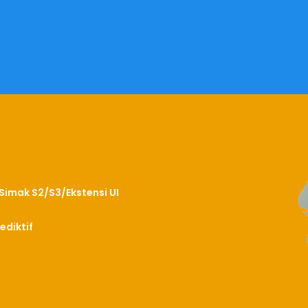
Simak S2/S3/Ekstensi UI
ediktif