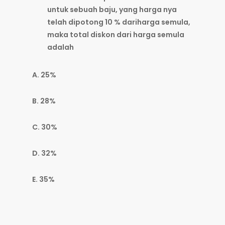
untuk sebuah baju, yang harga nya
telah dipotong 10 % dariharga semula,
maka total diskon dari harga semula
adalah
A. 25%
B. 28%
C. 30%
D. 32%
E. 35%