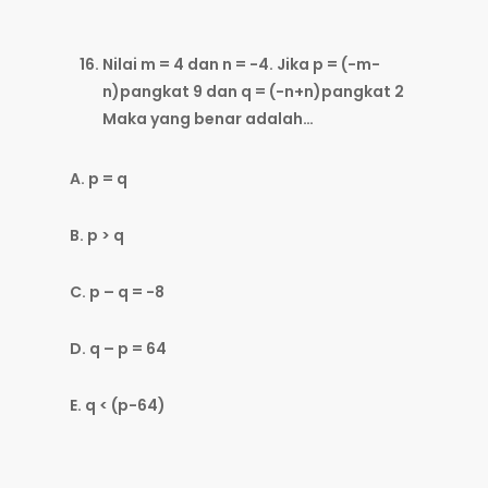
Nilai m = 4 dan n = -4. Jika p = (-m-
n)pangkat 9 dan q = (-n+n)pangkat 2
Maka yang benar adalah…
A. p = q
B. p > q
C. p – q = -8
D. q – p = 64
E. q < (p-64)