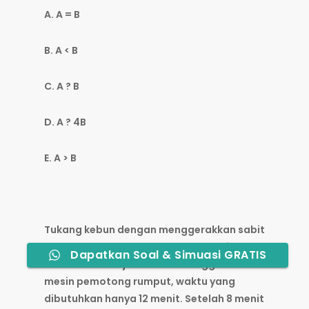
A. A = B
B. A < B
C. A ? B
D. A ? 4B
E. A > B
Tukang kebun dengan menggerakkan sabit
dapat memotong rumput pada sebidang
Dapatkan Soal & Simuasi GRATIS
tanah selama 1 jam.Jika ia menggerakkan
mesin pemotong rumput, waktu yang
dibutuhkan hanya 12 menit. Setelah 8 menit