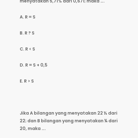
menyatakan 5,71% dari 0,671; maka ….
A. R = S
B. R ? S
C. R < S
D. R = S + 0,5
E. R > S
Jika A bilangan yang menyatakan 22 ½ dari
22; dan B bilangan yang menyatakan ¼ dari
20, maka ….