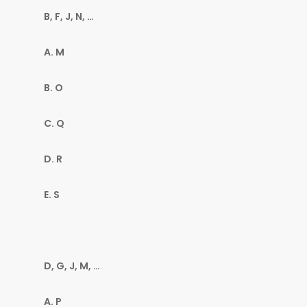
B, F, J, N, …
A. M
B. O
C. Q
D. R
E. S
D, G, J, M, …
A. P