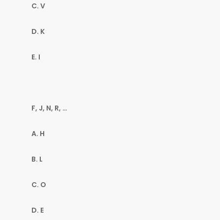
C. V
D. K
E. I
F, J, N, R, …
A. H
B. L
C. O
D. E