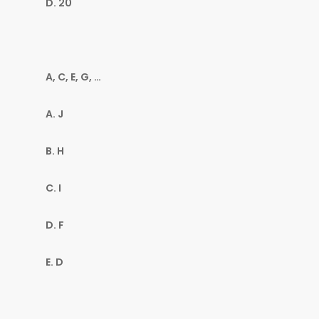
D. 20
A, C, E, G, …
A. J
B. H
C. I
D. F
E. D