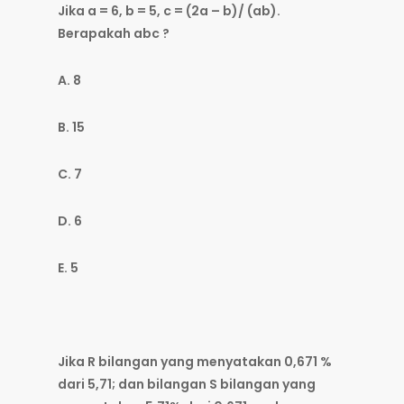
Jika a = 6, b = 5, c = (2a – b)/ (ab).
Berapakah abc ?
A. 8
B. 15
C. 7
D. 6
E. 5
Jika R bilangan yang menyatakan 0,671 %
dari 5,71; dan bilangan S bilangan yang