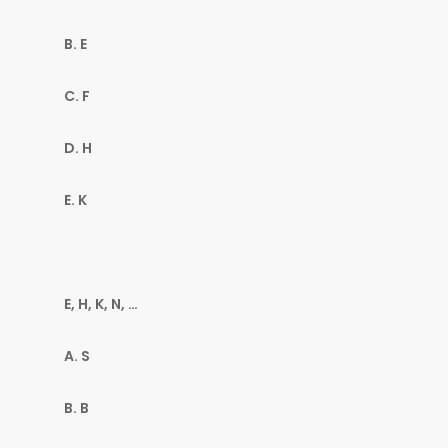
B. E
C. F
D. H
E. K
E, H, K, N, …
A. S
B. B