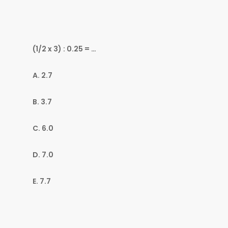
(1/2 x 3) : 0.25 = …
A. 2.7
B. 3.7
C. 6.0
D. 7.0
E. 7.7