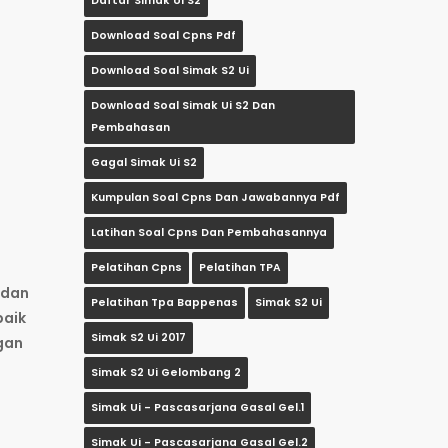
Daftar Simak Ui S2
Download Soal Cpns Pdf
Download Soal Simak S2 Ui
Download Soal Simak Ui S2 Dan
Pembahasan
Gagal Simak Ui S2
Kumpulan Soal Cpns Dan Jawabannya Pdf
Latihan Soal Cpns Dan Pembahasannya
Pelatihan Cpns
Pelatihan TPA
 dan
Pelatihan Tpa Bappenas
Simak S2 Ui
baik
Simak S2 Ui 2017
gan
Simak S2 Ui Gelombang 2
Simak Ui - Pascasarjana Gasal Gel.1
Simak Ui - Pascasarjana Gasal Gel.2