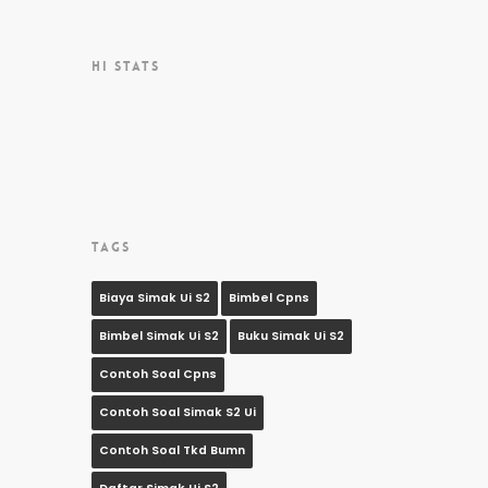
HI STATS
TAGS
Biaya Simak Ui S2
Bimbel Cpns
Bimbel Simak Ui S2
Buku Simak Ui S2
Contoh Soal Cpns
Contoh Soal Simak S2 Ui
Contoh Soal Tkd Bumn