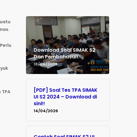
suatu
enas.
 Perlu
Download Soal SIMAK S2
Dan Pembahasan
18/04/2026
 yuk
[PDF] Soal Tes TPA SIMAK
s TPA
UI S2 2024 – Download di
sini!!
14/04/2026
Contoh Soal SIMAK S2 UI