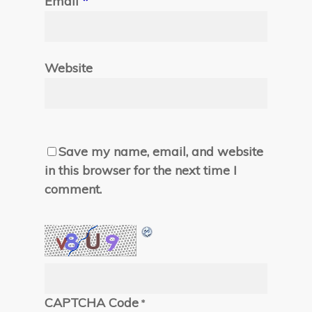
Email
*
Website
Save my name, email, and website
in this browser for the next time I
comment.
CAPTCHA Code
*