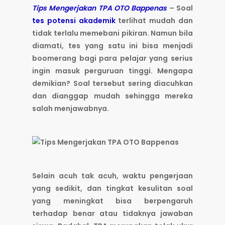
Tips Mengerjakan TPA OTO Bappenas
– Soal
tes potensi akademik
terlihat mudah dan
tidak terlalu memebani pikiran. Namun bila
diamati, tes yang satu ini bisa menjadi
boomerang bagi para pelajar yang serius
ingin masuk perguruan tinggi. Mengapa
demikian? Soal tersebut sering diacuhkan
dan dianggap mudah sehingga mereka
salah menjawabnya.
Selain acuh tak acuh, waktu pengerjaan
yang sedikit, dan tingkat kesulitan soal
yang meningkat bisa berpengaruh
terhadap benar atau tidaknya jawaban