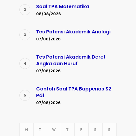
Soal TPA Matematika
08/08/2026
Tes Potensi Akademik Analogi
07/08/2026
Tes Potensi Akademik Deret
Angka dan Huruf
07/08/2026
Contoh Soal TPA Bappenas S2
Pdf
07/08/2026
M
T
W
T
F
S
S