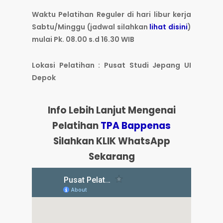
Waktu Pelatihan Reguler di hari libur kerja
Sabtu/Minggu (jadwal silahkan
lihat disini
)
mulai Pk. 08.00 s.d 16.30 WIB
Lokasi Pelatihan : Pusat Studi Jepang UI
Depok
Info Lebih Lanjut Mengenai
Pelatihan
TPA Bappenas
Silahkan KLIK WhatsApp
Sekarang