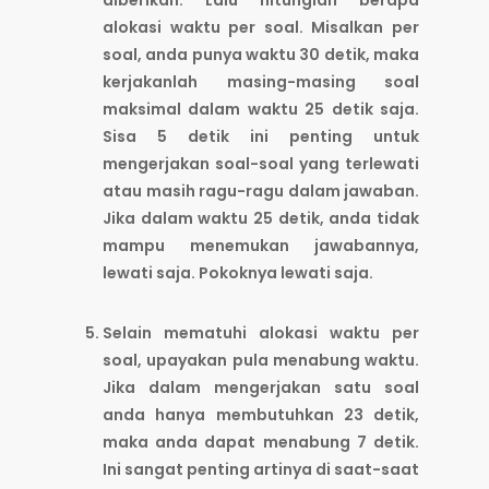
diberikan. Lalu hitunglah berapa
alokasi waktu per soal. Misalkan per
soal, anda punya waktu 30 detik, maka
kerjakanlah masing-masing soal
maksimal dalam waktu 25 detik saja.
Sisa 5 detik ini penting untuk
mengerjakan soal-soal yang terlewati
atau masih ragu-ragu dalam jawaban.
Jika dalam waktu 25 detik, anda tidak
mampu menemukan jawabannya,
lewati saja. Pokoknya lewati saja.
Selain mematuhi alokasi waktu per
soal, upayakan pula menabung waktu.
Jika dalam mengerjakan satu soal
anda hanya membutuhkan 23 detik,
maka anda dapat menabung 7 detik.
Ini sangat penting artinya di saat-saat