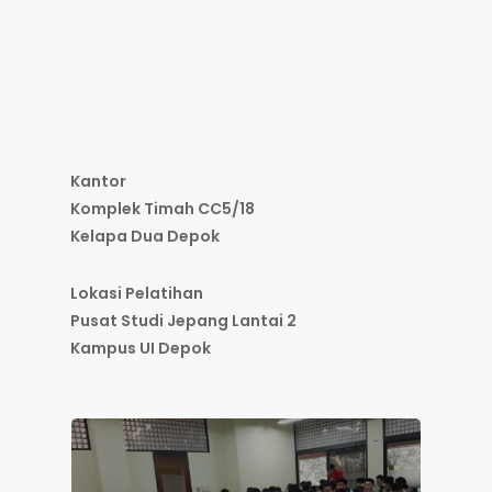
Kantor
Komplek Timah CC5/18
Kelapa Dua Depok
Lokasi Pelatihan
Pusat Studi Jepang Lantai 2
Kampus UI Depok