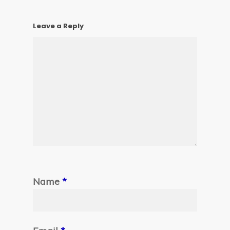
Leave a Reply
Name
*