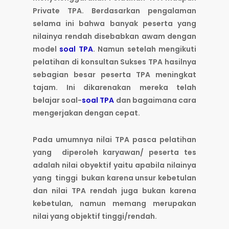
Private TPA. Berdasarkan pengalaman
selama ini bahwa banyak peserta yang
nilainya rendah disebabkan awam dengan
model
soal TPA
. Namun setelah mengikuti
pelatihan di konsultan Sukses TPA hasilnya
sebagian besar peserta TPA meningkat
tajam. Ini dikarenakan mereka telah
belajar soal-
soal TPA
dan bagaimana cara
mengerjakan dengan cepat.
Pada umumnya nilai TPA pasca pelatihan
yang diperoleh karyawan/ peserta tes
adalah nilai obyektif yaitu apabila nilainya
yang tinggi bukan karena unsur kebetulan
dan nilai TPA rendah juga bukan karena
kebetulan, namun memang merupakan
nilai yang objektif tinggi/rendah.