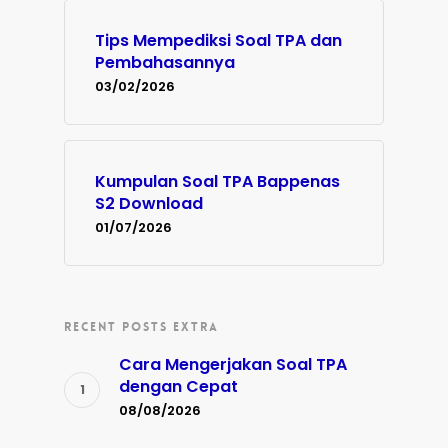
Tips Mempediksi Soal TPA dan
Pembahasannya
03/02/2026
Kumpulan Soal TPA Bappenas
S2 Download
01/07/2026
RECENT POSTS EXTRA
Cara Mengerjakan Soal TPA
dengan Cepat
08/08/2026