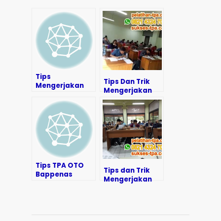
Tips
Tips Dan Trik
Mengerjakan
Mengerjakan
Soal TPA OTO
Soal TPA
Bappenas
Bappenas
Tips TPA OTO
Tips dan Trik
Bappenas
Mengerjakan
TPA