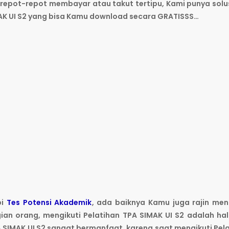
 repot-repot membayar atau takut tertipu, Kami punya solu
K UI S2 yang bisa Kamu download secara GRATISSS…
pi
Tes Potensi Akademik
, ada baiknya Kamu juga rajin men
ian orang, mengikuti Pelatihan TPA SIMAK UI S2 adalah ha
 SIMAK UI S2 sangat bermanfaat, karena saat mengikuti Pel