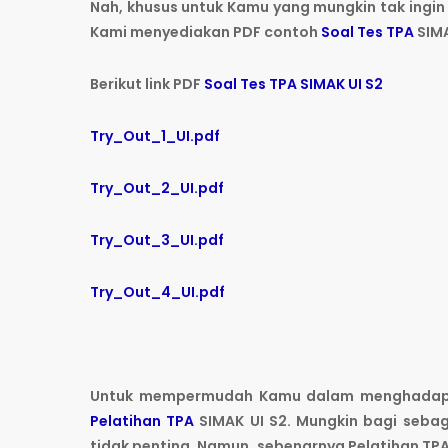
Nah, khusus untuk Kamu yang mungkin tak ingin
Kami menyediakan PDF contoh
Soal Tes TPA
SIMA
Berikut link PDF
Soal Tes TPA SIMAK UI S2
Try_Out_1_UI.pdf
Try_Out_2_UI.pdf
Try_Out_3_UI.pdf
Try_Out_4_UI.pdf
Untuk mempermudah Kamu dalam menghada
Pelatihan TPA
SIMAK UI S2. Mungkin bagi sebag
tidak penting. Namun, sebenarnya Pelatihan TPA