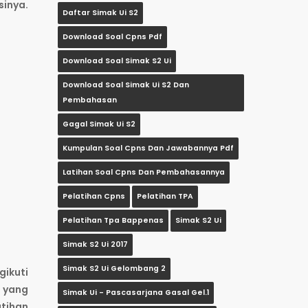
sinya.
Daftar Simak Ui S2
Download Soal Cpns Pdf
Download Soal Simak S2 Ui
Download Soal Simak Ui S2 Dan
Pembahasan
Gagal Simak Ui S2
Kumpulan Soal Cpns Dan Jawabannya Pdf
Latihan Soal Cpns Dan Pembahasannya
Pelatihan Cpns
Pelatihan TPA
Pelatihan Tpa Bappenas
Simak S2 Ui
Simak S2 Ui 2017
Simak S2 Ui Gelombang 2
gikuti
l yang
Simak Ui - Pascasarjana Gasal Gel.1
atihan