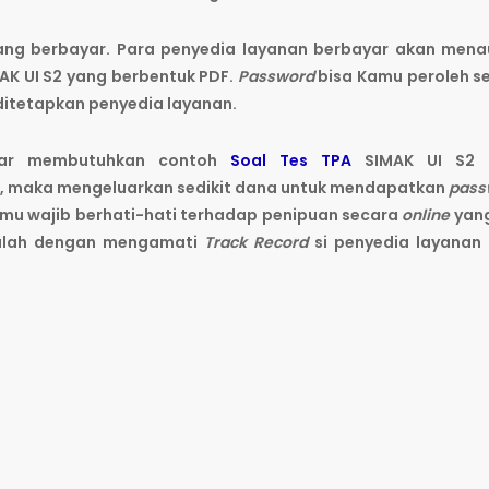
yang berbayar. Para penyedia layanan berbayar akan men
AK UI S2 yang berbentuk PDF.
Password
bisa Kamu peroleh s
itetapkan penyedia layanan.
nar membutuhkan contoh
Soal Tes TPA
SIMAK UI S2 
, maka mengeluarkan sedikit dana untuk mendapatkan
pass
 Kamu wajib berhati-hati terhadap penipuan secara
online
yan
dalah dengan mengamati
Track Record
si penyedia layanan 