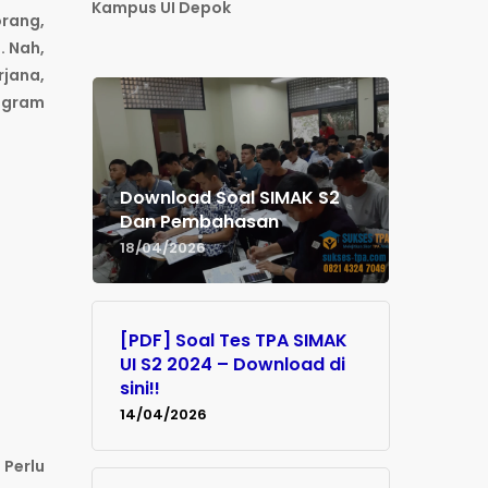
Kampus UI Depok
orang,
. Nah,
jana,
rogram
Download Soal SIMAK S2
Dan Pembahasan
18/04/2026
[PDF] Soal Tes TPA SIMAK
UI S2 2024 – Download di
sini!!
14/04/2026
 Perlu