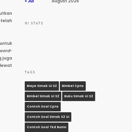
« Jul
August 2026
autkan
etelah
HI STATS
untuk
word
-
g juga
lewat
TAGS
Biaya Simak Ui S2
Bimbel Cpns
Bimbel Simak Ui S2
Buku Simak Ui S2
Contoh Soal Cpns
Contoh Soal Simak S2 Ui
Contoh Soal Tkd Bumn