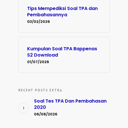
Tips Mempediksi Soal TPA dan
Pembahasannya
03/02/2026
Kumpulan Soal TPA Bappenas
S2 Download
01/07/2026
RECENT POSTS EXTRA
Soal Tes TPA Dan Pembahasan
2020
06/08/2026