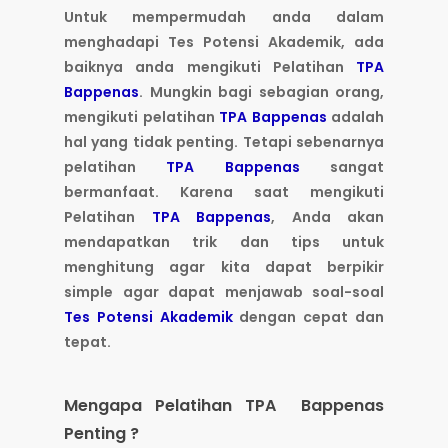
Untuk mempermudah anda dalam
menghadapi Tes Potensi Akademik, ada
baiknya anda mengikuti Pelatihan
TPA
Bappenas
. Mungkin bagi sebagian orang,
mengikuti pelatihan
TPA Bappenas
adalah
hal yang tidak penting. Tetapi sebenarnya
pelatihan
TPA Bappenas
sangat
bermanfaat. Karena saat mengikuti
Pelatihan
TPA Bappenas
, Anda akan
mendapatkan trik dan tips untuk
menghitung agar kita dapat berpikir
simple agar dapat menjawab soal-soal
Tes Potensi Akademik
dengan cepat dan
tepat.
Mengapa Pelatihan TPA Bappenas
Penting ?