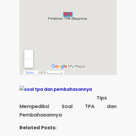
Tips
Mempediksi Soal TPA dan
Pembahasannya
Related Posts: