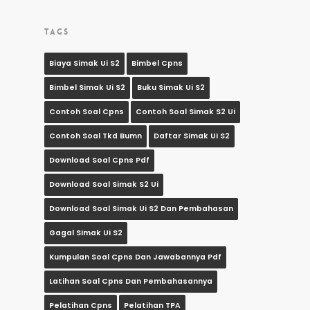
TAGS
Biaya Simak Ui S2
Bimbel Cpns
Bimbel Simak Ui S2
Buku Simak Ui S2
Contoh Soal Cpns
Contoh Soal Simak S2 Ui
Contoh Soal Tkd Bumn
Daftar Simak Ui S2
Download Soal Cpns Pdf
Download Soal Simak S2 Ui
Download Soal Simak Ui S2 Dan Pembahasan
Gagal Simak Ui S2
Kumpulan Soal Cpns Dan Jawabannya Pdf
Latihan Soal Cpns Dan Pembahasannya
Pelatihan Cpns
Pelatihan TPA