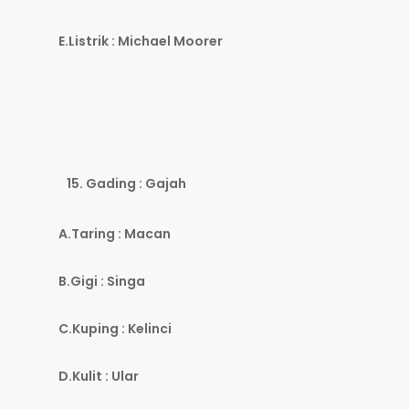
E.Listrik : Michael Moorer
Gading : Gajah
A.Taring : Macan
B.Gigi : Singa
C.Kuping : Kelinci
D.Kulit : Ular