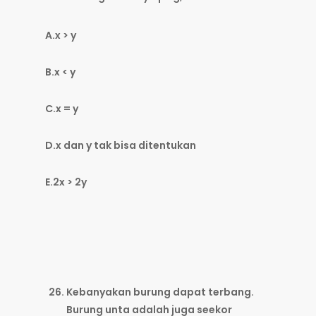
A.x > y
B.x < y
C.x = y
D.x dan y tak bisa ditentukan
E.2x > 2y
Kebanyakan burung dapat terbang.
Burung unta adalah juga seekor