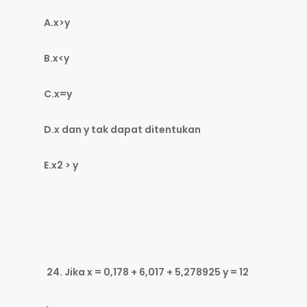
A.x>y
B.x<y
C.x=y
D.x dan y tak dapat ditentukan
E.x2 > y
Jika x = 0,178 + 6,017 + 5,278925 y = 12