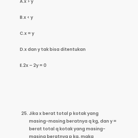
A.x > y
B.x < y
C.x = y
D.x dan y tak bisa ditentukan
E.2x – 2y = 0
Jika x berat total p kotak yang
masing-masing beratnya q kg, dan y =
berat total q kotak yang masing-
masing beratnya p kg, maka