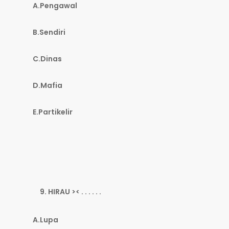
A.Pengawal
B.Sendiri
C.Dinas
D.Mafia
E.Partikelir
HIRAU >< . . . . . .
A.Lupa