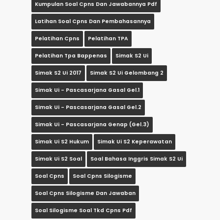
Kumpulan Soal Cpns Dan Jawabannya Pdf
Latihan Soal Cpns Dan Pembahasannya
Pelatihan Cpns
Pelatihan TPA
Pelatihan Tpa Bappenas
Simak S2 Ui
Simak S2 Ui 2017
Simak S2 Ui Gelombang 2
Simak Ui - Pascasarjana Gasal Gel.1
Simak Ui - Pascasarjana Gasal Gel.2
Simak Ui - Pascasarjana Genap (gel.3)
Simak Ui S2 Hukum
Simak Ui S2 Keperawatan
Simak Ui S2 Soal
Soal Bahasa Inggris Simak S2 Ui
Soal Cpns
Soal Cpns Silogisme
Soal Cpns Silogisme Dan Jawaban
Soal Silogisme Soal Tkd Cpns Pdf