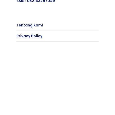
SMS :
082143247049
Tentang Kami
Privacy Policy