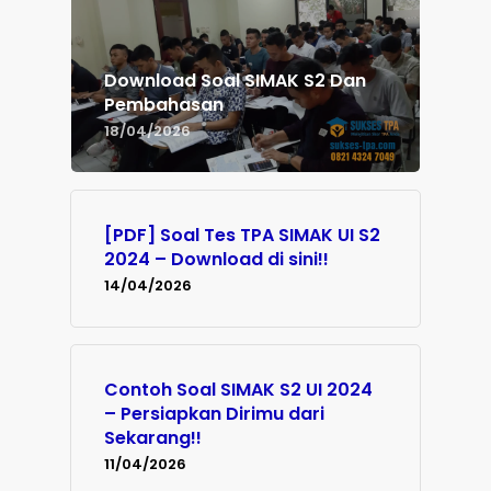
Download Soal SIMAK S2 Dan
Pembahasan
18/04/2026
[PDF] Soal Tes TPA SIMAK UI S2
2024 – Download di sini!!
14/04/2026
Contoh Soal SIMAK S2 UI 2024
– Persiapkan Dirimu dari
Sekarang!!
11/04/2026