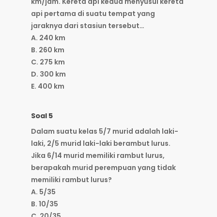
km/jam. Kereta api kedua menyusul kereta
api pertama di suatu tempat yang
jaraknya dari stasiun tersebut…
A. 240 km
B. 260 km
C. 275 km
D. 300 km
E. 400 km
Soal 5
Dalam suatu kelas 5/7 murid adalah laki-
laki, 2/5 murid laki-laki berambut lurus.
Jika 6/14 murid memiliki rambut lurus,
berapakah murid perempuan yang tidak
memiliki rambut lurus?
A. 5/35
B. 10/35
C. 20/35