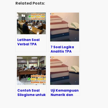
Related Posts:
Latihan Soal
Verbal TPA
7 Soal Logika
Bappenas
Analitis TPA
untuk
Bappenas
Persiapan
untuk
Seleksi
Persiapan
Pascasarjana
Contoh Soal
Uji Kemampuan
Silogisme untuk
Numerik dan
Seleksi ASN dan
Logika ala TPA
Pembahasannya
Bappenas