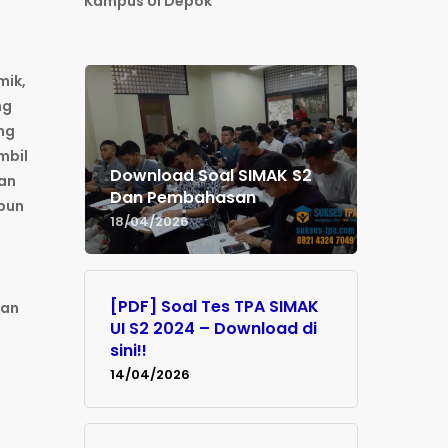
Kampus UI Depok
mik,
ng
ng
mbil
Download Soal SIMAK S2
ian
Dan Pembahasan
upun
18/04/2026
[PDF] Soal Tes TPA SIMAK
tan
UI S2 2024 – Download di
sini!!
14/04/2026