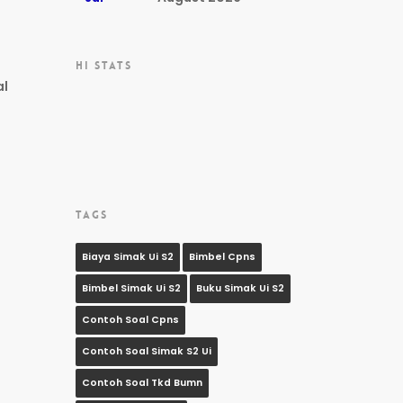
HI STATS
al
TAGS
Biaya Simak Ui S2
Bimbel Cpns
Bimbel Simak Ui S2
Buku Simak Ui S2
Contoh Soal Cpns
Contoh Soal Simak S2 Ui
Contoh Soal Tkd Bumn