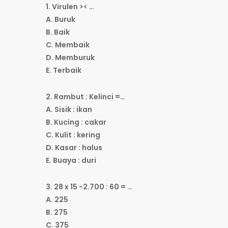
1. Virulen >< …
A. Buruk
B. Baik
C. Membaik
D. Memburuk
E. Terbaik
2. Rambut : Kelinci =…
A. Sisik : ikan
B. Kucing : cakar
C. Kulit : kering
D. Kasar : halus
E. Buaya : duri
3. 28 x 15 -2.700 : 60 = …
A. 225
B. 275
C. 375