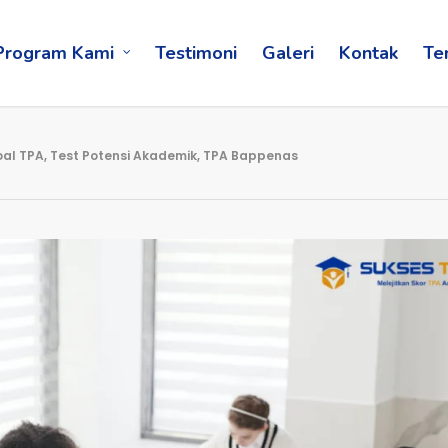
Program Kami
Testimoni
Galeri
Kontak
Te
oal TPA
,
Test Potensi Akademik
,
TPA Bappenas