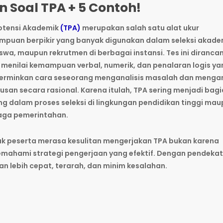
 Soal TPA + 5 Contoh!
otensi Akademik
(TPA)
merupakan salah satu alat ukur
puan berpikir yang banyak digunakan dalam seleksi akade
swa, maupun rekrutmen di berbagai instansi. Tes ini diranca
 menilai kemampuan verbal, numerik, dan penalaran logis ya
rminkan cara seseorang menganalisis masalah dan menga
usan secara rasional. Karena itulah, TPA sering menjadi bag
ng dalam proses seleksi di lingkungan pendidikan tinggi ma
ga pemerintahan.
k peserta merasa kesulitan mengerjakan TPA bukan karena
 memahami strategi pengerjaan yang efektif. Dengan pendeka
gan lebih cepat, terarah, dan minim kesalahan.