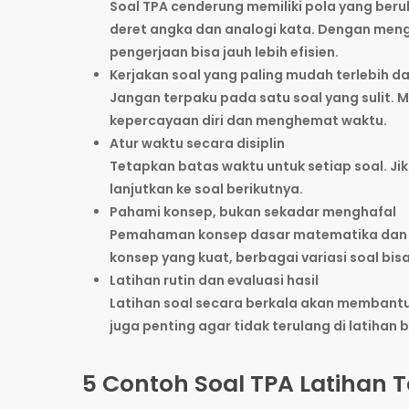
Soal TPA cenderung memiliki pola yang ber
deret angka dan analogi kata. Dengan menge
pengerjaan bisa jauh lebih efisien.
Kerjakan soal yang paling mudah terlebih d
Jangan terpaku pada satu soal yang sulit.
kepercayaan diri dan menghemat waktu.
Atur waktu secara disiplin
Tetapkan batas waktu untuk setiap soal. J
lanjutkan ke soal berikutnya.
Pahami konsep, bukan sekadar menghafal
Pemahaman konsep dasar matematika dan lo
konsep yang kuat, berbagai variasi soal bisa
Latihan rutin dan evaluasi hasil
Latihan soal secara berkala akan membant
juga penting agar tidak terulang di latihan 
5 Contoh Soal TPA Latihan 