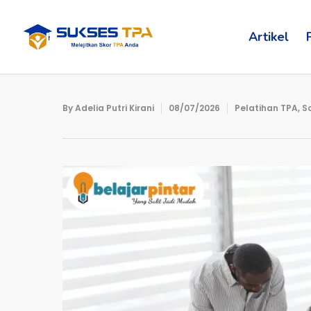
Artikel
By
Adelia Putri Kirani
08/07/2026
Pelatihan TPA
,
S