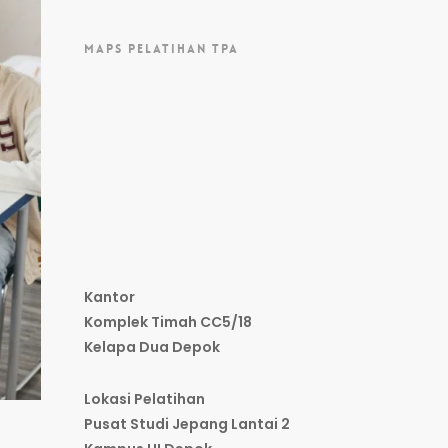
MAPS PELATIHAN TPA
Kantor
Komplek Timah CC5/18
Kelapa Dua Depok
Lokasi Pelatihan
Pusat Studi Jepang Lantai 2