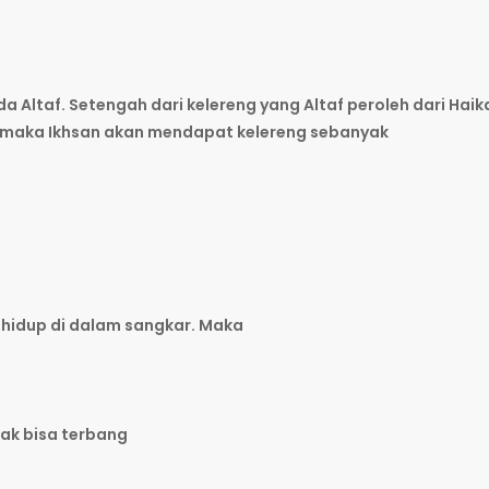
da Altaf. Setengah dari kelereng yang Altaf peroleh dari Haik
tir maka Ikhsan akan mendapat kelereng sebanyak
 hidup di dalam sangkar. Maka
dak bisa terbang