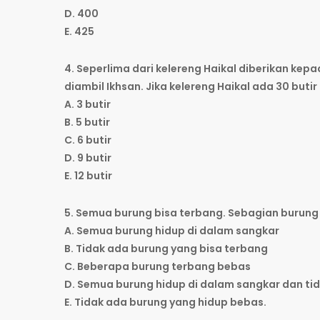
D. 400
E. 425
4. Seperlima dari kelereng Haikal diberikan kepa
diambil Ikhsan. Jika kelereng Haikal ada 30 bu
A. 3 butir
B. 5 butir
C. 6 butir
D. 9 butir
E. 12 butir
5. Semua burung bisa terbang. Sebagian burung
A. Semua burung hidup di dalam sangkar
B. Tidak ada burung yang bisa terbang
C. Beberapa burung terbang bebas
D. Semua burung hidup di dalam sangkar dan ti
E. Tidak ada burung yang hidup bebas.