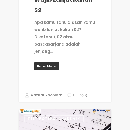
S2
Apa kamu tahu alasan kamu
wajib lanjut kuliah S2?
Diketahui, S2 atau
pascasarjana adalah
jenjang…
Read More
Adzhar Rachmat
0
0
TEST POTENSI AKADEMIK