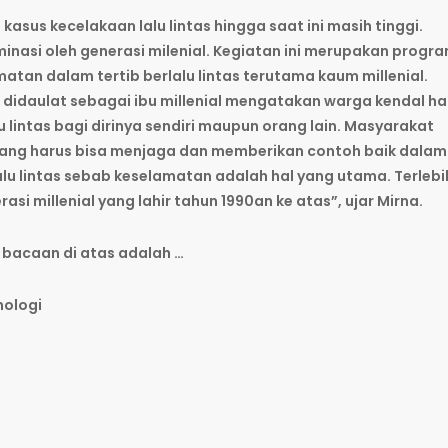
us kecelakaan lalu lintas hingga saat ini masih tinggi.
nasi oleh generasi milenial. Kegiatan ini merupakan progr
atan dalam tertib berlalu lintas terutama kaum millenial.
l didaulat sebagai ibu millenial mengatakan warga kendal ha
lintas bagi dirinya sendiri maupun orang lain. Masyarakat
 yang harus bisa menjaga dan memberikan contoh baik dalam
lu lintas sebab keselamatan adalah hal yang utama. Terlebi
asi millenial yang lahir tahun 1990an ke atas”, ujar Mirna.
 bacaan di atas adalah …
nologi