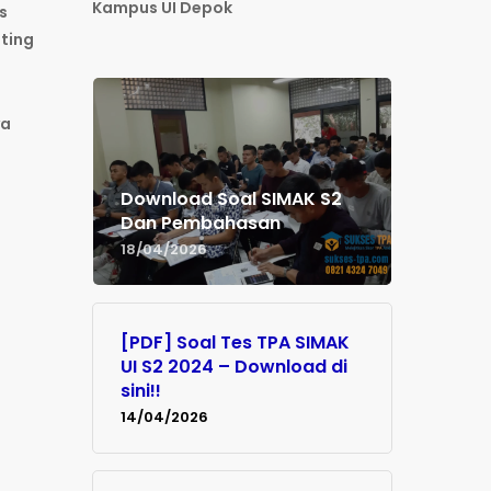
Kampus UI Depok
s
nting
ya
Download Soal SIMAK S2
Dan Pembahasan
18/04/2026
[PDF] Soal Tes TPA SIMAK
UI S2 2024 – Download di
sini!!
14/04/2026