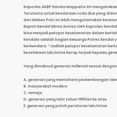
Kaporles AKBP Hamka Mappaita SH mengatakan kas
Terutama untuk kendaraan roda dua yang didomi
dari Mabes Polri ini lebih mengutamakan keselam
Bupati Kendal Mirna Annisa oleh kaporles Kenda
bisa menjadi pelopor keselamatan dalam berlalu 
Kendala adalah bagian keluarga Polres Kendal
berkendara. “Jadilah pelopor keselamatan berla
kecelakaan lalu lintas kerap terjadi kepada gener
Yang dimaksud generasi millenial sesuai dengan
A, generasi yang memahami perkembangan tek
B. masyarakat modern
C. remaja
D. generasi yang lahir tahun 1990an ke atas
E. generasi yang patuh peraturan lalu lintas