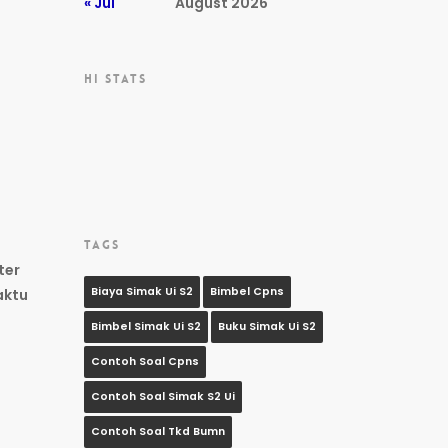
« Jul
August 2026
HI STATS
TAGS
ter
Biaya Simak Ui S2
Bimbel Cpns
aktu
Bimbel Simak Ui S2
Buku Simak Ui S2
Contoh Soal Cpns
Contoh Soal Simak S2 Ui
Contoh Soal Tkd Bumn