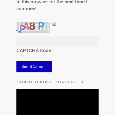
in this browser for the next time I
comment.
CAPTCHA Code
*
CHANNEL YOUTUBE : PELATIHAN TPA