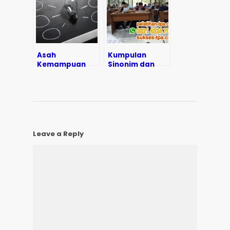
Asah
Kumpulan
Kemampuan
Sinonim dan
Verbalmu: 15
Antonim
Soal Sinonim
‘Langka’ yang
TPA Bappenas
Sering Keluar di
Tes Verbal TPA
Bappenas
Leave a Reply