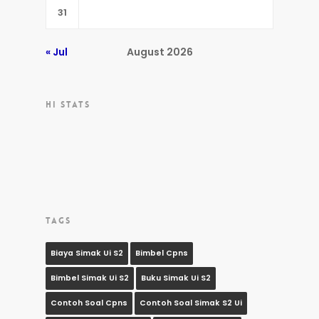
31
« Jul
August 2026
HI STATS
TAGS
Biaya Simak Ui S2
Bimbel Cpns
Bimbel Simak Ui S2
Buku Simak Ui S2
Contoh Soal Cpns
Contoh Soal Simak S2 Ui