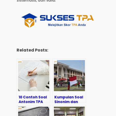
sistematis,
dan
valid
.
Related Posts:
10 Contoh Soal
Kumpulan Soal
Antonim TPA
Sinonim dan
Bappenas dan
Antonim TPA
Pembahasannya!
Beserta
Pembahasan