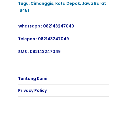
Tugu, Cimanggis, Kota Depok, Jawa Barat
16451
Whatsapp :
082143247049
Telepon :
082143247049
SMS :
082143247049
Tentang Kami
Privacy Policy