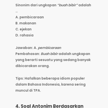
Sinonim dari ungkapan
“buah bibir”
adalah
…
A. pembicaraan
B. makanan
C. ejekan
D. rahasia
Jawaban:
A.
pembicaraan
Pembahasan:
Buah bibir
adalah ungkapan
yang berarti sesuatu yang sedang banyak
dibicarakan orang.
Tips:
Hafalkan beberapa idiom populer
dalam Bahasa Indonesia, karena sering
muncul di TPA.
4. Soal Antonim Berdasarkan