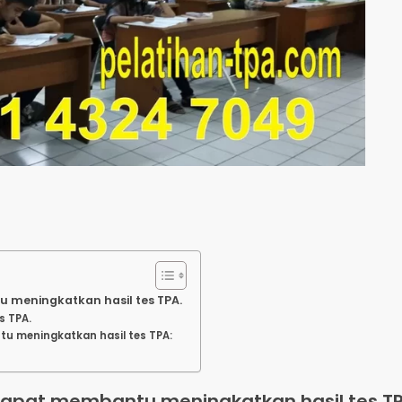
 meningkatkan hasil tes TPA.
s TPA.
tu meningkatkan hasil tes TPA:
dapat membantu meningkatkan hasil tes TP