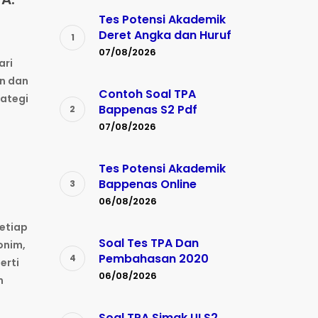
Tes Potensi Akademik
Deret Angka dan Huruf
07/08/2026
ari
an dan
Contoh Soal TPA
ategi
Bappenas S2 Pdf
07/08/2026
Tes Potensi Akademik
Bappenas Online
06/08/2026
etiap
Soal Tes TPA Dan
onim,
Pembahasan 2020
erti
06/08/2026
n
Soal TPA Simak UI S2