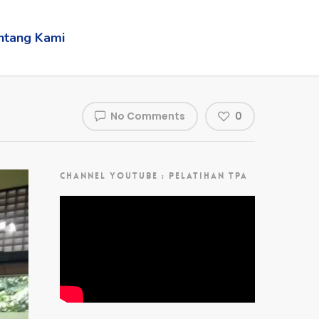
ntang Kami
No Comments
0
CHANNEL YOUTUBE : PELATIHAN TPA