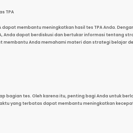
las TPA
A dapat membantu meningkatkan hasil tes TPA Anda. Denga
 Anda dapat berdiskusi dan bertukar informasi tentang str
apat membantu Anda memahami materi dan strategi belajar 
ap bagian tes. Oleh karena itu, penting bagi Anda untuk berl
 waktu yang terbatas dapat membantu meningkatkan kecepa