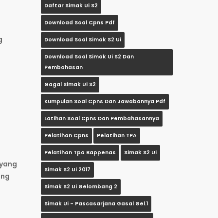
Daftar Simak Ui S2
Download Soal Cpns Pdf
g
Download Soal Simak S2 Ui
Download Soal Simak Ui S2 Dan
Pembahasan
Gagal Simak Ui S2
Kumpulan Soal Cpns Dan Jawabannya Pdf
Latihan Soal Cpns Dan Pembahasannya
Pelatihan Cpns
Pelatihan TPA
Pelatihan Tpa Bappenas
Simak S2 Ui
 yang
Simak S2 Ui 2017
ang
Simak S2 Ui Gelombang 2
Simak Ui - Pascasarjana Gasal Gel.1