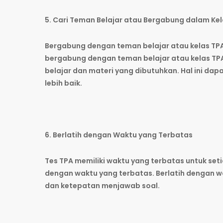
5. Cari Teman Belajar atau Bergabung dalam Ke
Bergabung dengan teman belajar atau kelas TP
bergabung dengan teman belajar atau kelas TPA,
belajar dan materi yang dibutuhkan. Hal ini d
lebih baik.
6. Berlatih dengan Waktu yang Terbatas
Tes TPA memiliki waktu yang terbatas untuk seti
dengan waktu yang terbatas. Berlatih dengan
dan ketepatan menjawab soal.