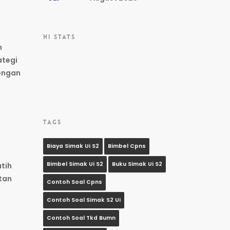
HI STATS
n
ategi
dengan
TAGS
Biaya Simak Ui S2
Bimbel Cpns
Bimbel Simak Ui S2
Buku Simak Ui S2
atih
tan
Contoh Soal Cpns
Contoh Soal Simak S2 Ui
Contoh Soal Tkd Bumn