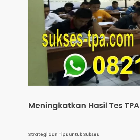
Meningkatkan Hasil Tes TPA
Strategi dan Tips untuk Sukses