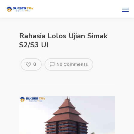
Rahasia Lolos Ujian Simak
S2/S3 UI
0
No Comments