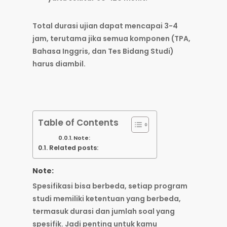
Total durasi ujian dapat mencapai 3-4
jam, terutama jika semua komponen (TPA,
Bahasa Inggris, dan Tes Bidang Studi)
harus diambil.
Table of Contents
Note:
Related posts:
Note:
Spesifikasi bisa berbeda, setiap program
studi memiliki ketentuan yang berbeda,
termasuk durasi dan jumlah soal yang
spesifik. Jadi penting untuk kamu