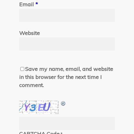
Email
*
Website
Save my name, email, and website
in this browser for the next time I
comment.
CAPTCHA Code