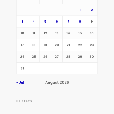
1
2
3
4
5
6
7
8
9
10
11
12
13
14
15
16
17
18
19
20
21
22
23
24
25
26
27
28
29
30
31
« Jul
August 2026
HI STATS