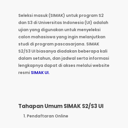
Seleksi masuk (SIMAK) untuk program S2
dan S3 di Universitas Indonesia (UI) adalah
ujian yang digunakan untuk menyeleksi
calon mahasiswa yang ingin melanjutkan
studi di program pascasarjana. SIMAK
S2/S3 UI biasanya diadakan beberapa kali
dalam setahun, dan jadwal serta informasi
lengkapnya dapat di akses melalui website
resmi
SIMAK UI.
Tahapan Umum SIMAK S2/S3 UI
Pendaftaran Online