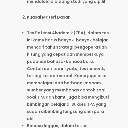
mendalam dibidang studi yang dipilih.
Kuasai Materi Dasar
Tes Potensi Akademik (TPA), dalam tes
ini kamu harus banyak-banyak belajar
mencari tahu strategi pengoperasian
hitung yang cepat dan memperkaya
padanan bahasa-bahasa baru.
Contoh dari tes ini yaitu, tes numerik,
tes logika, dan verbal. Kamu juga bisa
mempelajari dari berbagai macam
sumber yang membahas contoh soal-
soal TPA dan kamu juga bisa mengikuti
bimbingan belajar di Sukses TPA yang
sudah dibimbing langsung oleh para
ahli.
Bahasa Inggris, dalam tes ini