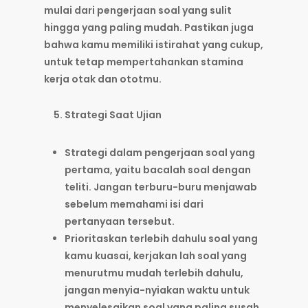
mulai dari pengerjaan soal yang sulit
hingga yang paling mudah. Pastikan juga
bahwa kamu memiliki istirahat yang cukup,
untuk tetap mempertahankan stamina
kerja otak dan ototmu.
Strategi Saat Ujian
Strategi dalam pengerjaan soal yang
pertama, yaitu bacalah soal dengan
teliti. Jangan terburu-buru menjawab
sebelum memahami isi dari
pertanyaan tersebut.
Prioritaskan terlebih dahulu soal yang
kamu kuasai, kerjakan lah soal yang
menurutmu mudah terlebih dahulu,
jangan menyia-nyiakan waktu untuk
menyelesaikan soal yang paling susah.