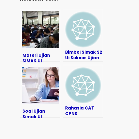
Bimbel Simak S2
Materi Ujian
Ui Sukses Ujian
SIMAK UI
Masuk S2
S2/S3/EKSTENSI
Rahasia CAT
Soal Ujian
CPNS
Simak UI
Pascasarjana