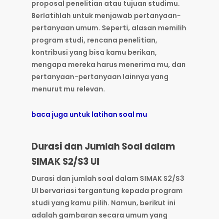
proposal penelitian atau tujuan studimu.
Berlatihlah untuk menjawab pertanyaan-
pertanyaan umum. Seperti, alasan memilih
program studi, rencana penelitian,
kontribusi yang bisa kamu berikan,
mengapa mereka harus menerima mu, dan
pertanyaan-pertanyaan lainnya yang
menurut mu relevan.
baca juga untuk latihan soal mu
Durasi dan Jumlah Soal dalam
SIMAK S2/S3 UI
Durasi dan jumlah soal dalam SIMAK S2/S3
UI bervariasi tergantung kepada program
studi yang kamu pilih. Namun, berikut ini
adalah gambaran secara umum yang