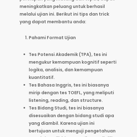
meningkatkan peluang untuk berhasil
melalui ujian ini. Berikut ini tips dan trick
yang dapat membantu anda:
Pahami Format Ujian
Tes Potensi Akademik (TPA), tes ini
mengukur kemampuan kognitif seperti
logika, analisis, dan kemampuan
kuantitatif.
Tes Bahasa Inggris, tes ini biasanya
mirip dengan tes TOEFL, yang meliputi
listening, reading, dan structure.
Tes Bidang Studi, tes ini biasanya
disesuaikan dengan bidang studi apa
yang diambil. Karena ujian ini
bertujuan untuk menguji pengetahuan