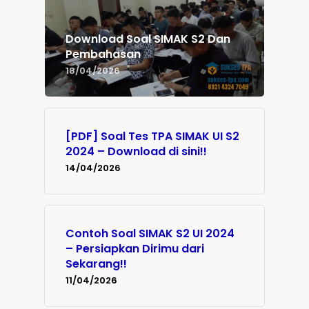
Download Soal SIMAK S2 Dan
Pembahasan
18/04/2026
[PDF] Soal Tes TPA SIMAK UI S2
2024 – Download di sini!!
14/04/2026
Contoh Soal SIMAK S2 UI 2024
– Persiapkan Dirimu dari
Sekarang!!
11/04/2026