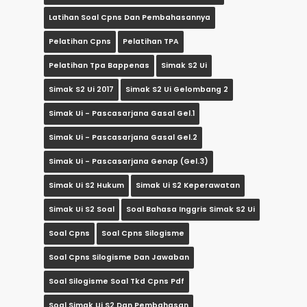
Latihan Soal Cpns Dan Pembahasannya
Pelatihan Cpns
Pelatihan TPA
Pelatihan Tpa Bappenas
Simak S2 Ui
Simak S2 Ui 2017
Simak S2 Ui Gelombang 2
Simak Ui - Pascasarjana Gasal Gel.1
Simak Ui - Pascasarjana Gasal Gel.2
Simak Ui - Pascasarjana Genap (gel.3)
Simak Ui S2 Hukum
Simak Ui S2 Keperawatan
Simak Ui S2 Soal
Soal Bahasa Inggris Simak S2 Ui
Soal Cpns
Soal Cpns Silogisme
Soal Cpns Silogisme Dan Jawaban
Soal Silogisme Soal Tkd Cpns Pdf
Soal Simak Ui S2 Dan Pembahasan