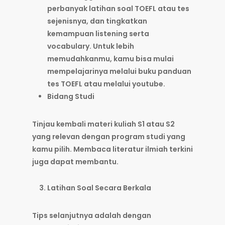
perbanyak latihan soal TOEFL atau tes
sejenisnya, dan tingkatkan
kemampuan listening serta
vocabulary. Untuk lebih
memudahkanmu, kamu bisa mulai
mempelajarinya melalui buku panduan
tes TOEFL atau melalui youtube.
Bidang Studi
Tinjau kembali materi kuliah S1 atau S2
yang relevan dengan program studi yang
kamu pilih. Membaca literatur ilmiah terkini
juga dapat membantu.
Latihan Soal Secara Berkala
Tips selanjutnya adalah dengan