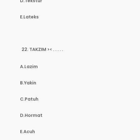
D.Tekstur
E.Lateks
TAKZIM >< . . . . .
A.Lazim
B.Yakin
C.Patuh
D.Hormat
E.Acuh