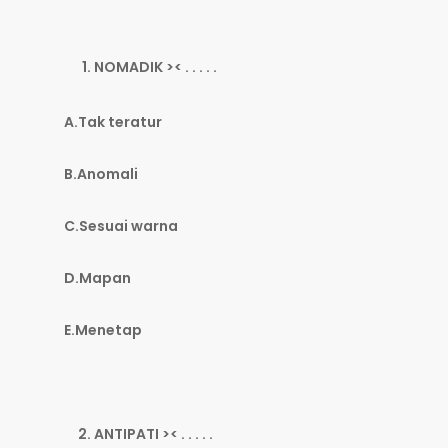
NOMADIK >< . . . . .
A.Tak teratur
B.Anomali
C.Sesuai warna
D.Mapan
E.Menetap
ANTIPATI >< . . . . .