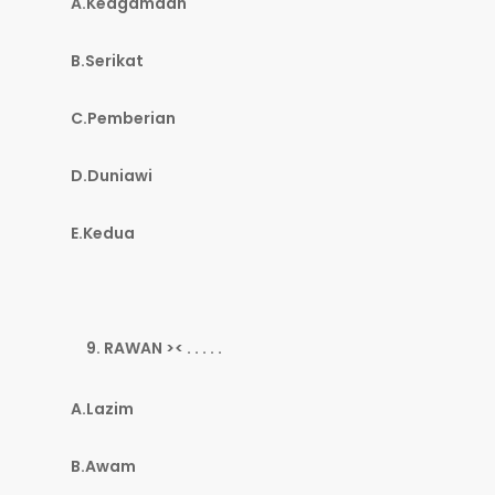
A.Keagamaan
B.Serikat
C.Pemberian
D.Duniawi
E.Kedua
RAWAN >< . . . . .
A.Lazim
B.Awam