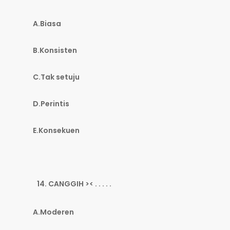
A.Biasa
B.Konsisten
C.Tak setuju
D.Perintis
E.Konsekuen
CANGGIH >< . . . . .
A.Moderen