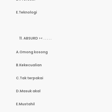
E.Teknologi
ABSURD >< . . . . .
A.Omong kosong
B.Kekecualian
C.Tak terpakai
D.Masuk akal
E.Mustahil