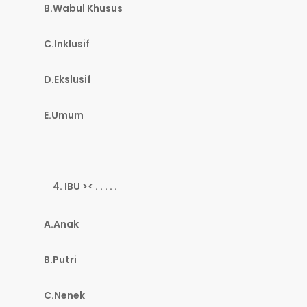
B.Wabul Khusus
C.Inklusif
D.Ekslusif
E.Umum
IBU >< . . . . .
A.Anak
B.Putri
C.Nenek