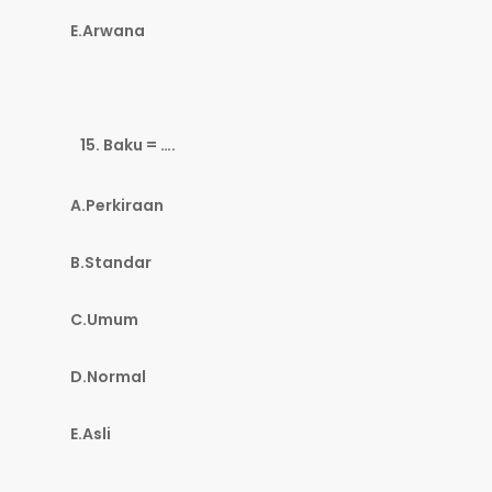
E.Arwana
Baku = ….
A.Perkiraan
B.Standar
C.Umum
D.Normal
E.Asli