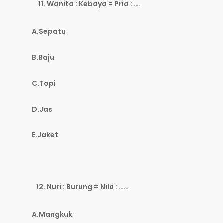
Wanita : Kebaya = Pria : ….
A.Sepatu
B.Baju
C.Topi
D.Jas
E.Jaket
Nuri : Burung = Nila : ……
A.Mangkuk