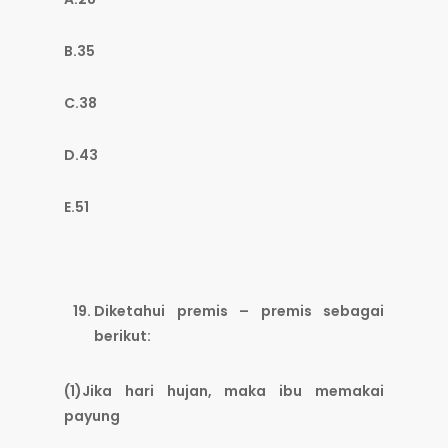
B.35
C.38
D.43
E.51
Diketahui premis – premis sebagai
berikut:
(1)Jika hari hujan, maka ibu memakai
payung