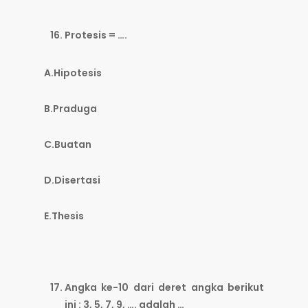
Protesis = ….
A.Hipotesis
B.Praduga
C.Buatan
D.Disertasi
E.Thesis
Angka ke-10 dari deret angka berikut
ini : 3, 5, 7, 9, …. adalah …