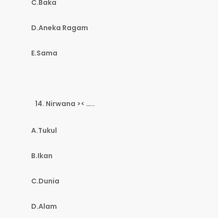
C.Baka
D.Aneka Ragam
E.Sama
Nirwana >< …..
A.Tukul
B.Ikan
C.Dunia
D.Alam