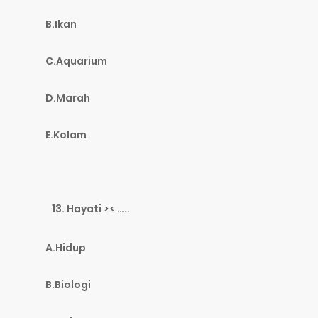
B.Ikan
C.Aquarium
D.Marah
E.Kolam
Hayati >< …..
A.Hidup
B.Biologi