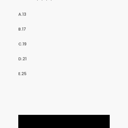
A.13
B.17
C.19
D.21
E.25