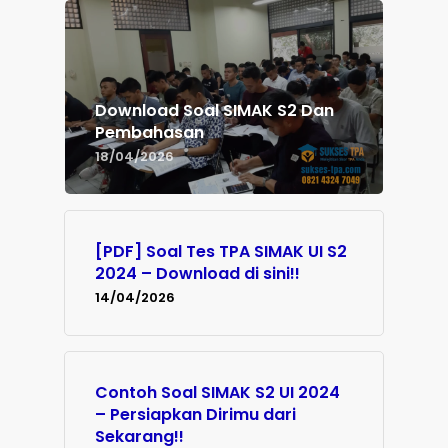
Download Soal SIMAK S2 Dan
Pembahasan
18/04/2026
[PDF] Soal Tes TPA SIMAK UI S2
2024 – Download di sini!!
14/04/2026
Contoh Soal SIMAK S2 UI 2024
– Persiapkan Dirimu dari
Sekarang!!