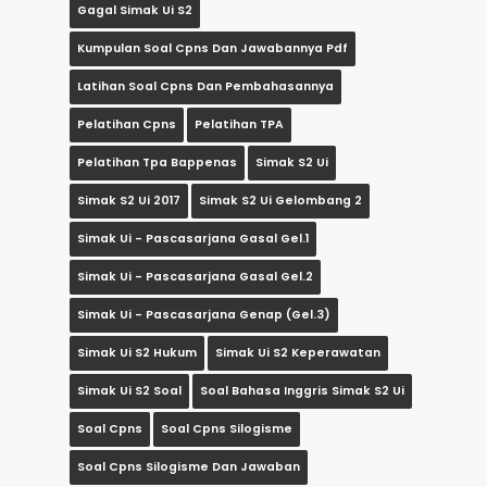
Gagal Simak Ui S2
Kumpulan Soal Cpns Dan Jawabannya Pdf
Latihan Soal Cpns Dan Pembahasannya
Pelatihan Cpns
Pelatihan TPA
Pelatihan Tpa Bappenas
Simak S2 Ui
Simak S2 Ui 2017
Simak S2 Ui Gelombang 2
Simak Ui - Pascasarjana Gasal Gel.1
Simak Ui - Pascasarjana Gasal Gel.2
Simak Ui - Pascasarjana Genap (gel.3)
Simak Ui S2 Hukum
Simak Ui S2 Keperawatan
Simak Ui S2 Soal
Soal Bahasa Inggris Simak S2 Ui
Soal Cpns
Soal Cpns Silogisme
Soal Cpns Silogisme Dan Jawaban