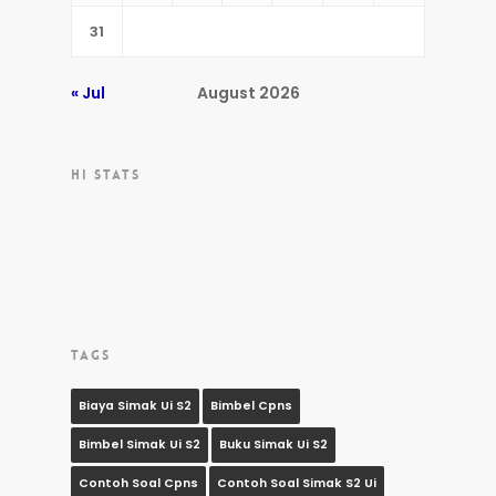
31
« Jul
August 2026
HI STATS
TAGS
Biaya Simak Ui S2
Bimbel Cpns
Bimbel Simak Ui S2
Buku Simak Ui S2
Contoh Soal Cpns
Contoh Soal Simak S2 Ui