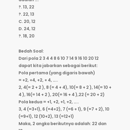
?. 13, 22
?. 22, 13
C. 20, 12
D. 24, 12
?. 18, 20
Bedah Soal:
Dari pola 2 3 4 4 8 6 10 7 14 9 16 10 20 12
dapat kita jabarkan sebagai berikut:
Pola pertama (yang digaris bawah)
= +2, +4, +2, + 4, …..
2, 4(= 2 + 2 ), 8 (= 4 + 4), 10(= 8 + 2 ), 14(= 10 +
4 ), 16(= 14 + 2 ), 20(= 16 + 4 ),22 (= 20 + 2)
Pola kedua = +1, +2, +1, +2, …..
3, 4 (=3+1), 6 (=4+2), 7 (=6 + 1), 9 (=7 + 2), 10
(=9+1), 12 (10+2), 13 (=12+1)
Maka, 2 angka berikutnya adalah: 22 dan