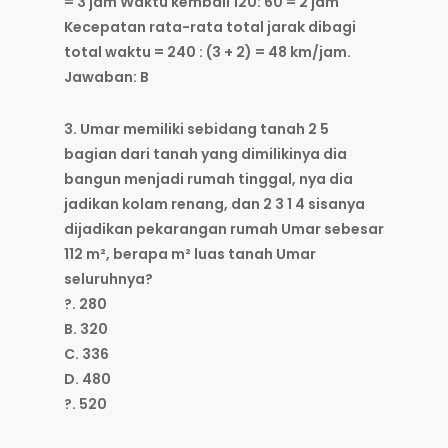
= 3 jam Waktu kembali 120: 60 = 2 jam
Kecepatan rata-rata total jarak dibagi
total waktu = 240 : (3 + 2) = 48 km/jam.
Jawaban: B
3. Umar memiliki sebidang tanah 2 5
bagian dari tanah yang dimilikinya dia
bangun menjadi rumah tinggal, nya dia
jadikan kolam renang, dan 2 3 1 4 sisanya
dijadikan pekarangan rumah Umar sebesar
112 m², berapa m² luas tanah Umar
seluruhnya?
?. 280
B. 320
C. 336
D. 480
?. 520