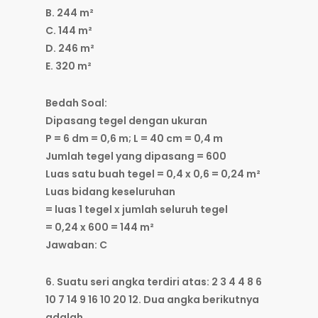
B. 244 m²
C. 144 m²
D. 246 m²
E. 320 m²
Bedah Soal:
Dipasang tegel dengan ukuran
P = 6 dm = 0,6 m; L = 40 cm = 0,4 m
Jumlah tegel yang dipasang = 600
Luas satu buah tegel = 0,4 x 0,6 = 0,24 m²
Luas bidang keseluruhan
= luas 1 tegel x jumlah seluruh tegel
= 0,24 x 600 = 144 m²
Jawaban: C
6. Suatu seri angka terdiri atas: 2 3 4 4 8 6
10 7 14 9 16 10 20 12. Dua angka berikutnya
adalah ….