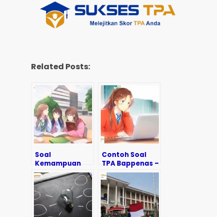
Related Posts:
Soal
Contoh Soal
Kemampuan
TPA Bappenas –
Kuantitatif TPA
Kemampuan
Bappenas
Kuantitatif &
Lengkap
Pembahasan
dengan
Pembahasan