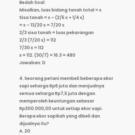
Bedah Soal:
Misalkan, luas bidang tanah total = x
Sisa tanah = x – (2/5 x + 1/4 x)
= x – 13/20 x = 7/20 x
2/3 sisa tanah = luas pekarangan
2/3 (7/20 x) = 112
7/30 x = 112
x = 112. (30/7) = 16.3 = 480
Jawaban: D
4. Seorang petani membeli beberapa ekor
sapi seharga Rp6 juta dan menjualnya
semua seharga Rp7,5 juta dengan
memperoleh keuntungan sebesar
Rp300.000,00 untuk setiap ekor sapi.
Berapa ekor sapikah yang dibeli dan
dijualnya itu?
A. 20