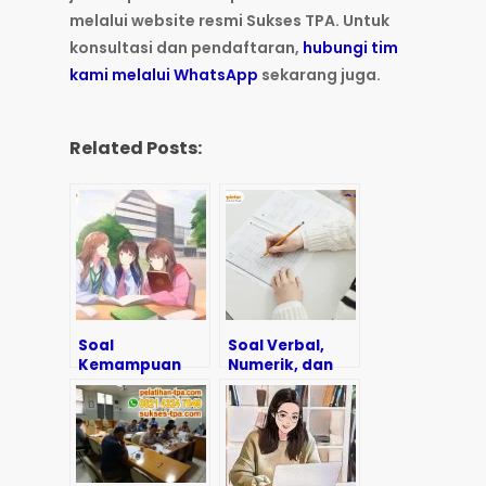
melalui website resmi Sukses TPA. Untuk
konsultasi dan pendaftaran,
hubungi tim
kami melalui WhatsApp
sekarang juga.
Related Posts:
Soal
Soal Verbal,
Kemampuan
Numerik, dan
Kuantitatif TPA
Logika: Latihan
Bappenas
Soal dan
Lengkap
Pembahasan
dengan
Pembahasan