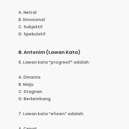
A. Netral
B. Emosional
C. Subjektif
D. Spekulatif
B. Antonim (Lawan Kata)
6. Lawan kata “progresif” adalah:
A. Dinamis
B. Maju
C. Stagnan
D. Berkembang
7. Lawan kata “efisien” adalah:
A. Cepat