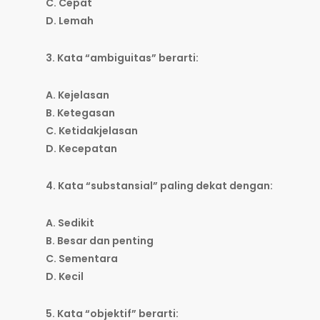
C. Cepat
D. Lemah
3. Kata “ambiguitas” berarti:
A. Kejelasan
B. Ketegasan
C. Ketidakjelasan
D. Kecepatan
4. Kata “substansial” paling dekat dengan:
A. Sedikit
B. Besar dan penting
C. Sementara
D. Kecil
5. Kata “objektif” berarti: