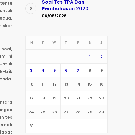
Soal Tes TPA Dan
rtentu
Pembahasan 2020
 untuk
06/08/2026
Kedua,
n skor
M
T
W
T
F
S
S
 soal,
m ini
1
2
Untuk
3
4
5
6
7
8
9
k-trik
 anda.
10
11
12
13
14
15
16
17
18
19
20
21
22
23
ntara
angan
24
25
26
27
28
29
30
an tes
pernah
31
 dapat