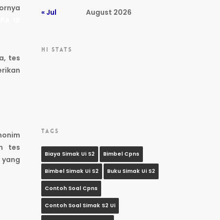
kornya
« Jul
August 2026
TPA di
HI STATS
a, tes
erikan
TAGS
nonim
n tes
Biaya Simak Ui S2
Bimbel Cpns
 yang
Bimbel Simak Ui S2
Buku Simak Ui S2
Contoh Soal Cpns
Contoh Soal Simak S2 Ui