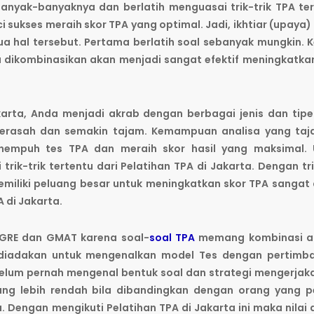
ebanyak-banyaknya dan berlatih menguasai trik-trik TPA te
nci sukses meraih skor TPA yang optimal. Jadi, ikhtiar (upaya)
 hal tersebut. Pertama berlatih soal sebanyak mungkin. 
ika dikombinasikan akan menjadi sangat efektif meningkatka
arta, Anda menjadi akrab dengan berbagai jenis dan tipe
erasah dan semakin tajam. Kemampuan analisa yang taja
mpuh tes TPA dan meraih skor hasil yang maksimal. 
ik-trik tertentu dari Pelatihan TPA di Jakarta. Dengan tri
memiliki peluang besar untuk meningkatkan skor TPA sangat
 di Jakarta.
 GRE dan GMAT karena soal-
soal TPA
memang kombinasi a
A diadakan untuk mengenalkan model Tes dengan pertimb
elum pernah mengenal bentuk soal dan strategi mengerjak
 yang lebih rendah bila dibandingkan dengan orang yang 
Dengan mengikuti Pelatihan TPA di Jakarta ini maka nilai