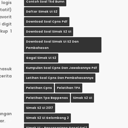
Contoh Soal Tkd Bumn
 logis
tatif)
Daftar Simak Ui S2
avorit
Download Soal Cpns Pdf
 digit
kup 1
Download Soal Simak S2 Ui
Download Soal Simak Ui S2 Dan
Pembahasan
Gagal Simak Ui S2
Kumpulan Soal Cpns Dan Jawabannya Pdf
masuk
cerita
Latihan Soal Cpns Dan Pembahasannya
Pelatihan Cpns
Pelatihan TPA
Pelatihan Tpa Bappenas
Simak S2 Ui
Simak S2 Ui 2017
bungan
Simak S2 Ui Gelombang 2
bar.
–
Simak Ui - Pascasarjana Gasal Gel.1