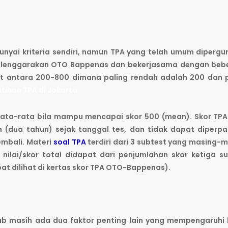
yai kriteria sendiri, namun TPA yang telah umum diperg
diselenggarakan OTO Bappenas dan bekerjasama dengan be
but antara 200-800 dimana paling rendah adalah 200 dan 
atihan TPA di Jakarta
ta-rata bila mampu mencapai skor 500 (mean). Skor TPA
h (dua tahun) sejak tanggal tes, dan tidak dapat diperp
embali. Materi
soal TPA
terdiri dari 3 subtest yang masing-
 nilai/skor total didapat dari penjumlahan skor ketiga s
apat dilihat di kertas skor TPA OTO-Bappenas).
ab masih ada dua faktor penting lain yang mempengaruhi