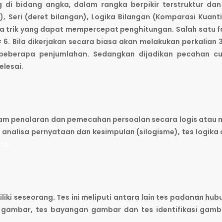
di bidang angka, dalam rangka berpikir terstruktur dan
), Seri (deret bilangan), Logika Bilangan (Komparasi Kuanti
pa trik yang dapat mempercepat penghitungan. Salah satu f
 = 6. Bila dikerjakan secara biasa akan melakukan perkalian 3
 beberapa penjumlahan. Sedangkan dijadikan pecahan cu
elesai.
m penalaran dan pemecahan persoalan secara logis atau 
es analisa pernyataan dan kesimpulan (silogisme), tes logika 
rta
liki seseorang. Tes ini meliputi antara lain tes padanan hu
 gambar, tes bayangan gambar dan tes identifikasi gam