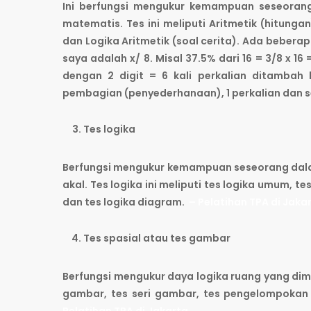
Ini berfungsi mengukur kemampuan seseorang 
matematis. Tes ini meliputi Aritmetik (hitungan
dan Logika Aritmetik (soal cerita). Ada bebera
saya adalah x/ 8. Misal 37.5% dari 16 = 3/8 x 16
dengan 2 digit = 6 kali perkalian ditambah
pembagian (penyederhanaan), 1 perkalian dan s
Tes logika
Berfungsi mengukur kemampuan seseorang dala
akal. Tes logika ini meliputi tes logika umum, t
dan tes logika diagram.
– Pelatihan TPA di Jaka
Tes spasial atau tes gambar
Berfungsi mengukur daya logika ruang yang dimi
gambar, tes seri gambar, tes pengelompokan