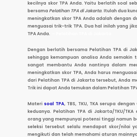
kecilnya skor TPA Anda. Yaitu berlatih soal s
bersama
Pelatihan TPA di Jakarta
. Itulah dua ku
meningkatkan skor TPA Anda adalah dengan dua
menguasai trik-trik TPA. Dua hal inilah yang j
TPA Anda.
– Pelatihan TPA di Jakarta
Dengan berlatih bersama Pelatihan TPA di Jak
sehingga kemampuan analisa Anda semakin t
sangat membantu Anda nantinya dalam mene
meningkatkan skor TPA, Anda harus menguasai tr
dari Pelatihan TPA di Jakarta tersebut, Anda 
Trik ini dapat Anda temukan dalam Pelatihan TPA
Materi
soal TPA
, TBS, TKU, TKA serupa dengan
keduanya. Pelatihan TPA di Jakarta/TKU/TK
orang yang mempunyai potensi tinggi namun b
seleksi tersebut selalu mendapat skor/nilai
mengikuti dan telah memahami aturan mainnya. 