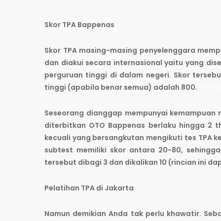
Skor TPA Bappenas
Skor TPA masing-masing penyelenggara mempun
dan diakui secara internasional yaitu yang 
perguruan tinggi di dalam negeri. Skor terse
tinggi (apabila benar semua) adalah 800.
– Pel
Seseorang dianggap mempunyai kemampuan ra
diterbitkan OTO Bappenas berlaku hingga 2 t
kecuali yang bersangkutan mengikuti tes TPA k
subtest memiliki skor antara 20-80, sehingga
tersebut dibagi 3 dan dikalikan 10 (rincian ini d
Pelatihan TPA di Jakarta
Namun demikian Anda tak perlu khawatir. Seb