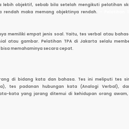
lebih objektif, sebab bila setelah mengikuti pelatihan s
ila rendah maka memang objektinya rendah.
– Pelatihan 
a memiliki empat jenis soal. Yaitu, tes verbal atau bahas
sial atau gambar. Pelatihan TPA di Jakarta selalu memb
 bisa memahaminya secara cepat.
ng di bidang kata dan bahasa. Tes ini meliputi tes si
a), tes padanan hubungan kata (Analogi Verbal), da
ata-kata yang jarang ditemui di kehidupan orang awam,