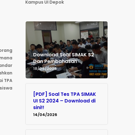
Kampus UI Depok
eorang
Download Soal SIMAK S2
imana
Dan Pembahasan
andar
18/04/2026
ahkan
ai TPA
siswa
[PDF] Soal Tes TPA SIMAK
UI S2 2024 – Download di
sini!!
14/04/2026