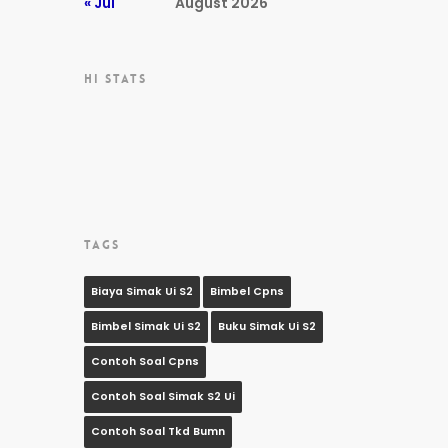
« Jul
August 2026
HI STATS
TAGS
Biaya Simak Ui S2
Bimbel Cpns
Bimbel Simak Ui S2
Buku Simak Ui S2
Contoh Soal Cpns
Contoh Soal Simak S2 Ui
Contoh Soal Tkd Bumn