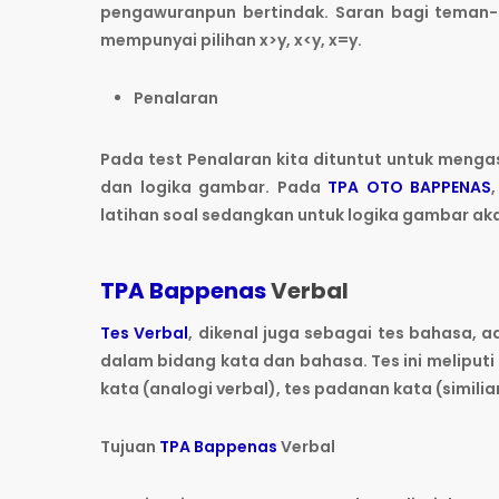
pengawuranpun bertindak. Saran bagi teman
mempunyai pilihan x>y, x<y, x=y.
Penalaran
Pada test Penalaran kita dituntut untuk mengas
dan logika gambar. Pada
TPA OTO BAPPENAS
latihan soal sedangkan untuk logika gambar aka
TPA Bappenas
Verbal
Tes Verbal
, dikenal juga sebagai tes bahasa,
dalam bidang kata dan bahasa. Tes ini meliputi
kata (analogi verbal), tes padanan kata (similia
Tujuan
TPA Bappenas
Verbal