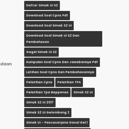
Daftar Simak Ui S2
Download Soal Cpns Pdf
Download Soal Simak S2 Ui
Download Soal Simak Ui S2 Dan
Pembahasan
Gagal Simak Ui S2
Kumpulan Soal Cpns Dan Jawabannya Pdf
adaan
Latihan Soal Cpns Dan Pembahasannya
Pelatihan Cpns
Pelatihan TPA
Pelatihan Tpa Bappenas
Simak S2 Ui
Simak S2 Ui 2017
Simak S2 Ui Gelombang 2
Simak Ui - Pascasarjana Gasal Gel.1