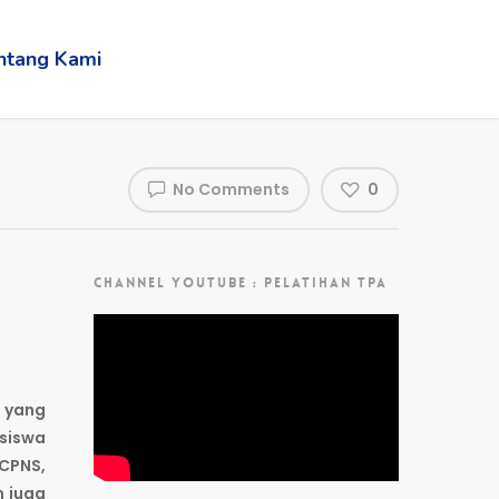
ntang Kami
No Comments
0
CHANNEL YOUTUBE : PELATIHAN TPA
 yang
asiswa
 CPNS,
n juga