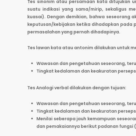
Tes sinonim atau persamaan kata ditujukan 
suatu indikasi yang sama/mirip, sekaligus 
kuasai). Dengan demikian, bahwa seseorang aka
keputusan/kebijakan ketika dihadapkan pada p
permasalahan yang pernah dihadapinya.
Tes lawan kata atau antonim dilakukan untuk me
Wawasan dan pengetahuan seseorang, ter
Tingkat kedalaman dan keakuratan persepsi
Tes Analogi verbal dilakukan dengan tujuan:
Wawasan dan pengetahuan seseorang, ter
Tingkat kedalaman dan keakuratan persepsi
Menilai seberapa jauh kemampuan seseorang
dan pemakaiannya berikut padanan fungsi (