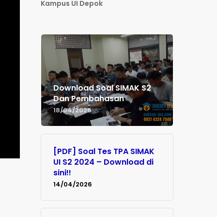
Kampus UI Depok
Download Soal SIMAK S2
Dan Pembahasan
18/04/2026
[PDF] Soal Tes TPA SIMAK
UI S2 2024 – Download di
sini!!
14/04/2026