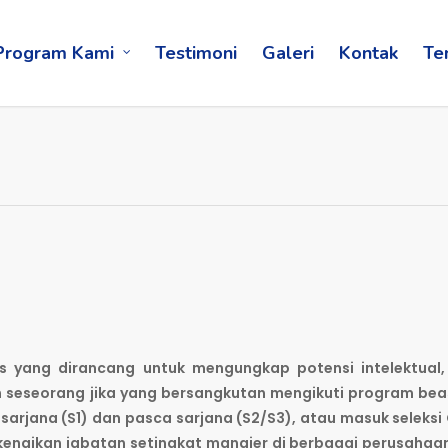
Program Kami
Testimoni
Galeri
Kontak
Te
 yang dirancang untuk mengungkap potensi intelektual,
 seseorang jika yang bersangkutan mengikuti program be
sarjana (S1) dan pasca sarjana (S2/S3), atau masuk seleksi
 kenaikan jabatan setingkat manajer di berbagai perusahaa