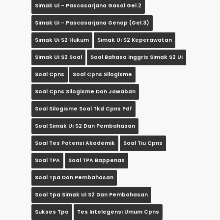
Simak Ui - Pascasarjana Gasal Gel.2
Simak Ui - Pascasarjana Genap (gel.3)
Simak Ui S2 Hukum
Simak Ui S2 Keperawatan
Simak Ui S2 Soal
Soal Bahasa Inggris Simak S2 Ui
Soal Cpns
Soal Cpns Silogisme
Soal Cpns Silogisme Dan Jawaban
Soal Silogisme Soal Tkd Cpns Pdf
Soal Simak Ui S2 Dan Pembahasan
Soal Tes Potensi Akademik
Soal Tiu Cpns
Soal TPA
Soal TPA Bappenas
Soal Tpa Dan Pembahasan
Soal Tpa Simak Ui S2 Dan Pembahasan
Sukses Tpa
Tes Intelegensi Umum Cpns