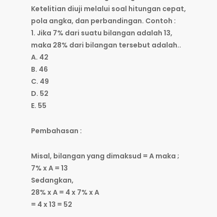
Ketelitian diuji melalui soal hitungan cepat,
pola angka, dan perbandingan. Contoh :
1. Jika 7% dari suatu bilangan adalah 13,
maka 28% dari bilangan tersebut adalah..
A. 42
B. 46
C. 49
D. 52
E. 55
Pembahasan :
Misal, bilangan yang dimaksud = A maka ;
7% x A = 13
Sedangkan,
28% x A = 4 x 7% x A
= 4 x 13 =
52