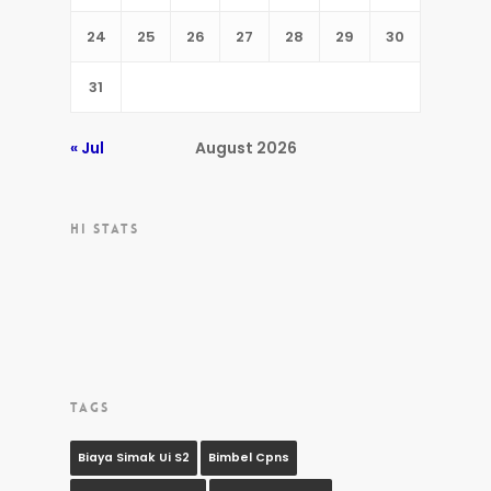
24
25
26
27
28
29
30
31
« Jul
August 2026
HI STATS
TAGS
Biaya Simak Ui S2
Bimbel Cpns