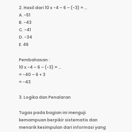
2. Hasil dari 10 x -4 – 6 – (-3) = …
A. -51
B. -43
C. -41
D. -34
E. 46
Pembahasan :
10 x -4 – 6 – (-3) = …
= -40 – 6 + 3
= -43
3. Logika dan Penalaran
Tugas pada bagian ini menguji
kemampuan berpikir sistematis dan
menarik kesimpulan dari informasi yang