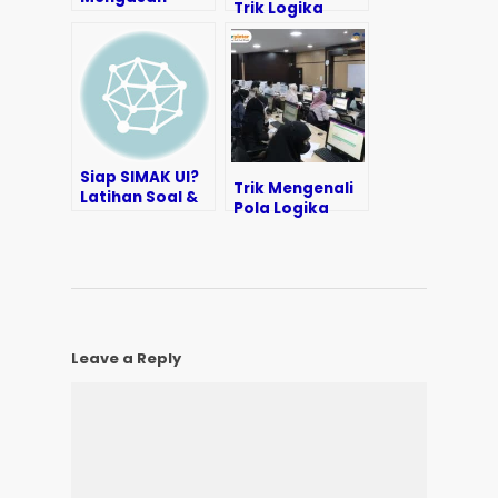
Trik Logika
Kemampuan
Matematika
Logika, Sukses
TPA
TPA-mu!
Siap SIMAK UI?
Trik Mengenali
Latihan Soal &
Pola Logika
Tips Bahasa
pada Soal TPA
Inggris
dalam 10 Detik!
Leave a Reply