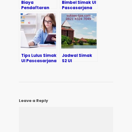
Biaya
Bimbel Simak UI
Pendaftaran
Pascasarjana
Simak UI
Pascasarjana
Tips Lulus Simak
Jadwal Simak
UI Pascasarjana
S2 UI
Leave a Reply