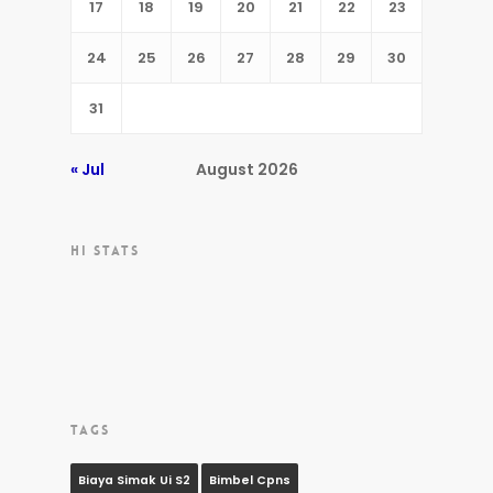
17
18
19
20
21
22
23
24
25
26
27
28
29
30
31
« Jul
August 2026
HI STATS
TAGS
Biaya Simak Ui S2
Bimbel Cpns