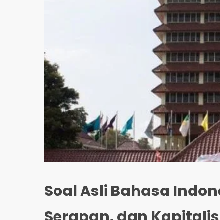
Soal Asli Bahasa Indon
Serapan, dan Kapitalis