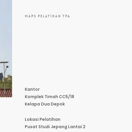
MAPS PELATIHAN TPA
Kantor
Komplek Timah CC5/18
Kelapa Dua Depok
Lokasi Pelatihan
Pusat Studi Jepang Lantai 2