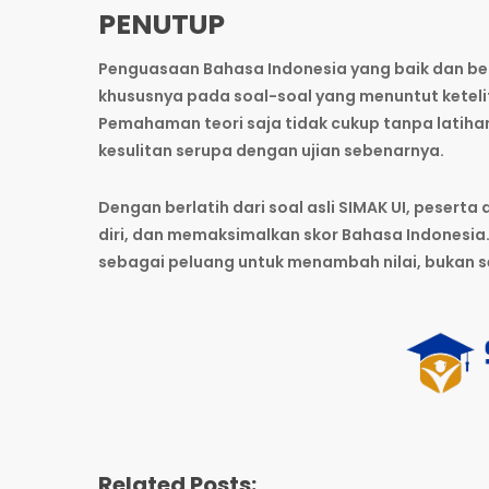
PENUTUP
Penguasaan Bahasa Indonesia yang baik dan b
khususnya pada soal-soal yang menuntut keteli
Pemahaman teori saja tidak cukup tanpa latiha
kesulitan serupa dengan ujian sebenarnya.
Dengan berlatih dari soal asli SIMAK UI, pese
diri, dan memaksimalkan skor Bahasa Indonesia. 
sebagai peluang untuk menambah nilai, bukan se
Related Posts: