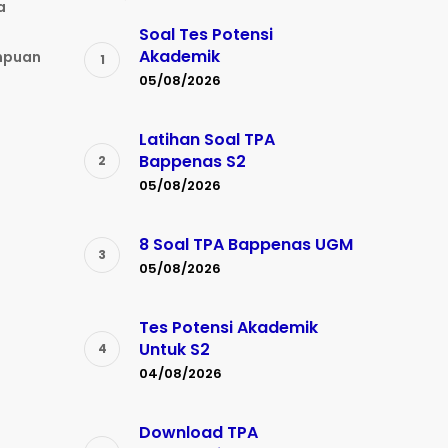
a
Soal Tes Potensi
Akademik
empuan
05/08/2026
Latihan Soal TPA
Bappenas S2
05/08/2026
8 Soal TPA Bappenas UGM
05/08/2026
Tes Potensi Akademik
Untuk S2
04/08/2026
Download TPA