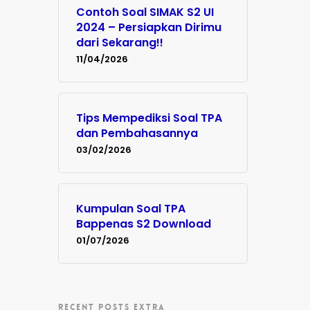
Contoh Soal SIMAK S2 UI
2024 – Persiapkan Dirimu
dari Sekarang!!
11/04/2026
Tips Mempediksi Soal TPA
dan Pembahasannya
03/02/2026
Kumpulan Soal TPA
Bappenas S2 Download
01/07/2026
RECENT POSTS EXTRA