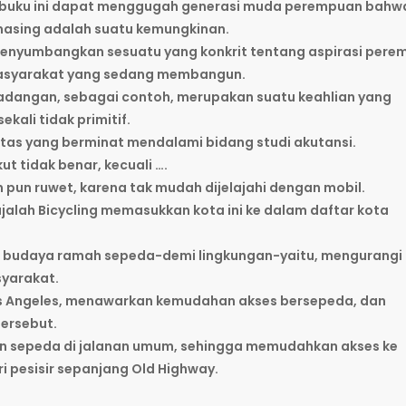
ap buku ini dapat menggugah generasi muda perempuan bahw
asing adalah suatu kemungkinan.
 menyumbangkan sesuatu yang konkrit tentang aspirasi per
masyarakat yang sedang membangun.
adangan, sebagai contoh, merupakan suatu keahlian yang
kali tidak primitif.
atas yang berminat mendalami bidang studi akutansi.
 tidak benar, kecuali ….
 pun ruwet, karena tak mudah dijelajahi dengan mobil.
ajalah Bicycling memasukkan kota ini ke dalam daftar kota
i budaya ramah sepeda-demi lingkungan-yaitu, mengurangi
syarakat.
 Los Angeles, menawarkan kemudahan akses bersepeda, dan
tersebut.
n sepeda di jalanan umum, sehingga memudahkan akses ke
 pesisir sepanjang Old Highway.