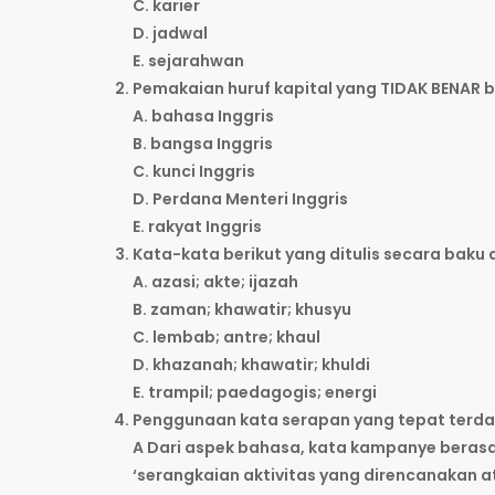
C. karier
D. jadwal
E. sejarahwan
Pemakaian huruf kapital yang TIDAK BENAR be
A. bahasa Inggris
B. bangsa Inggris
C. kunci Inggris
D. Perdana Menteri Inggris
E. rakyat Inggris
Kata-kata berikut yang ditulis secara baku
A. azasi; akte; ijazah
B. zaman; khawatir; khusyu
C. lembab; antre; khaul
D. khazanah; khawatir; khuldi
E. trampil; paedagogis; energi
Penggunaan kata serapan yang tepat terda
A Dari aspek bahasa, kata kampanye berasal
‘serangkaian aktivitas yang direncanakan ata