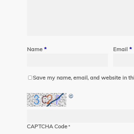
Name
*
Email
*
Save my name, email, and website in thi
CAPTCHA Code
*