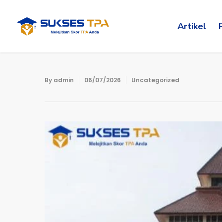
Artikel
By
admin
06/07/2026
Uncategorized