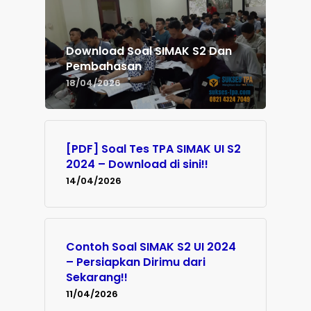
Download Soal SIMAK S2 Dan
Pembahasan
18/04/2026
[PDF] Soal Tes TPA SIMAK UI S2
2024 – Download di sini!!
14/04/2026
Contoh Soal SIMAK S2 UI 2024
– Persiapkan Dirimu dari
Sekarang!!
11/04/2026