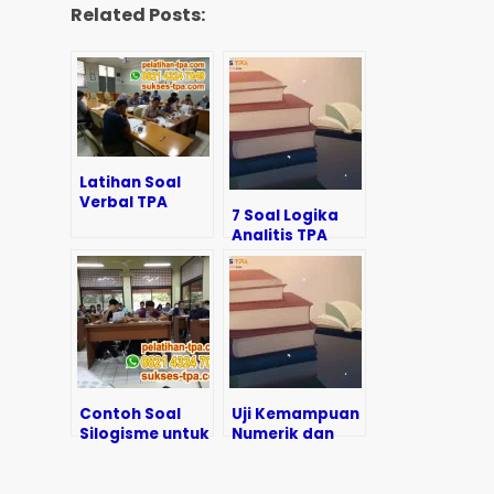
Related Posts:
Latihan Soal
Verbal TPA
7 Soal Logika
Bappenas
Analitis TPA
untuk
Bappenas
Persiapan
untuk
Seleksi
Persiapan
Pascasarjana
Contoh Soal
Uji Kemampuan
Silogisme untuk
Numerik dan
Seleksi ASN dan
Logika ala TPA
Pembahasannya
Bappenas