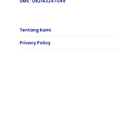
SMS :
082143247049
Tentang Kami
Privacy Policy