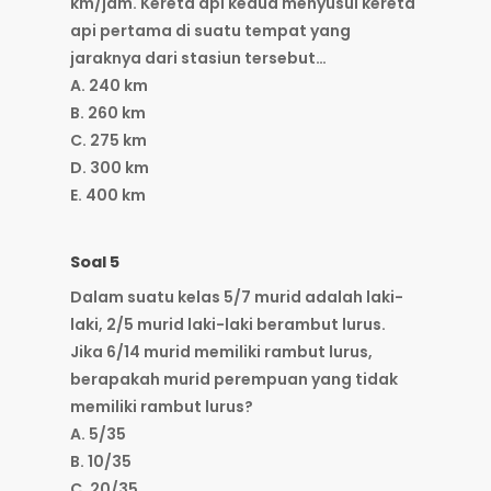
km/jam. Kereta api kedua menyusul kereta
api pertama di suatu tempat yang
jaraknya dari stasiun tersebut…
A. 240 km
B. 260 km
C. 275 km
D. 300 km
E. 400 km
Soal 5
Dalam suatu kelas 5/7 murid adalah laki-
laki, 2/5 murid laki-laki berambut lurus.
Jika 6/14 murid memiliki rambut lurus,
berapakah murid perempuan yang tidak
memiliki rambut lurus?
A. 5/35
B. 10/35
C. 20/35