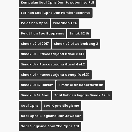
Kumpulan Soal Cpns Dan Jawabannya Pdf
Latihan Soal Cpns Dan Pembahasannya
Pelatihan Cpns
Pelatihan TPA
Pelatihan Tpa Bappenas
Simak S2 Ui
Simak S2 Ui 2017
Simak S2 Ui Gelombang 2
Simak Ui - Pascasarjana Gasal Gel.1
Simak Ui - Pascasarjana Gasal Gel.2
Simak Ui - Pascasarjana Genap (gel.3)
Simak Ui S2 Hukum
Simak Ui S2 Keperawatan
Simak Ui S2 Soal
Soal Bahasa Inggris Simak S2 Ui
Soal Cpns
Soal Cpns Silogisme
Soal Cpns Silogisme Dan Jawaban
Soal Silogisme Soal Tkd Cpns Pdf