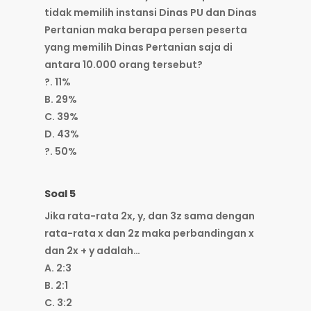
tidak memilih instansi Dinas PU dan Dinas
Pertanian maka berapa persen peserta
yang memilih Dinas Pertanian saja di
antara 10.000 orang tersebut?
?. 11%
B. 29%
C. 39%
D. 43%
?. 50%
Soal 5
Jika rata-rata 2x, y, dan 3z sama dengan
rata-rata x dan 2z maka perbandingan x
dan 2x + y adalah…
A. 2:3
B. 2:1
C. 3:2