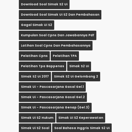
Download Soal Simak S2 Ui
Download Soal Simak Ui S2 Dan Pembahasan
Gagal Simak Ui S2
Kumpulan Soal Cpns Dan Jawabannya Pdf
Latihan Soal Cpns Dan Pembahasannya
Pelatihan Cpns
Pelatihan TPA
Pelatihan Tpa Bappenas
Simak S2 Ui
Simak S2 Ui 2017
Simak S2 Ui Gelombang 2
Simak Ui - Pascasarjana Gasal Gel.1
Simak Ui - Pascasarjana Gasal Gel.2
Simak Ui - Pascasarjana Genap (gel.3)
Simak Ui S2 Hukum
Simak Ui S2 Keperawatan
Simak Ui S2 Soal
Soal Bahasa Inggris Simak S2 Ui