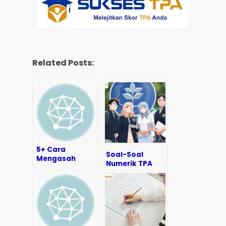
Related Posts:
5+ Cara
Soal-Soal
Mengasah
Numerik TPA
Kemampuan
Bappenas
Logika, Sukses
untuk
TPA-mu!
Persiapan
Seleksi
Akademik